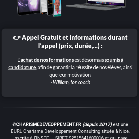
👉 Appel Gratuit et Informations durant
l'appel (prix, durée,...) :
L'
achat de nos formations
est désormais
soumis à
candidature
, afin de garantir la réussite de nos éléves, ainsi
que leur motivation.
- William, ton coach
©CHARISMEDEVEOPPEMENT.FR
(depuis 2017)
est une
EURL Charisme Developpement Consulting située à Nice,
inscrite à l'INSEE — SIRET 92515641600016 et qui paye