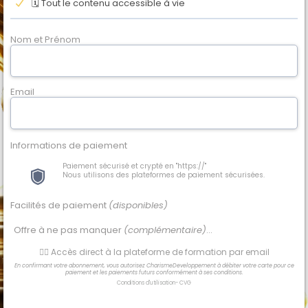
🗓 Tout le contenu accessible à vie
Nom et Prénom
Email
Informations de paiement
Paiement sécurisé et crypté en "https://"
Nous utilisons des plateformes de paiement sécurisées.
Facilités de paiement
(disponibles)
Offre à ne pas manquer
(complémentaire)
...
👉🏻 Accès direct à la plateforme de formation par email
En confirmant votre abonnement, vous autorisez CharismeDeveloppement à débiter votre carte pour ce
paiement et les paiements futurs conformément à ses conditions.
Conditions d'utilisation
-
CVG