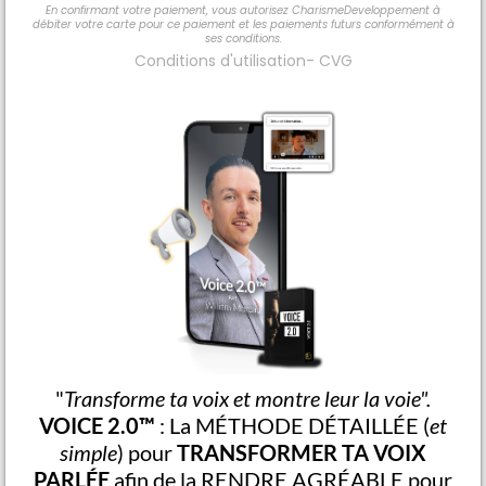
En confirmant votre paiement, vous autorisez CharismeDeveloppement à
débiter votre carte pour ce paiement et les paiements futurs conformément à
ses conditions.
Conditions d'utilisation
-
CVG
"
Transforme ta voix et montre leur la voie".
VOICE 2.0™
: La MÉTHODE DÉTAILLÉE (
et
simple
) pour
TRANSFORMER TA VOIX
PARLÉE
afin de la RENDRE AGRÉABLE pour