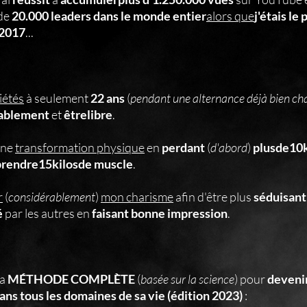
de
20.000 leaders dans le monde entier
alors que
j'étais le
 2017
...
iétés
à seulement
22 ans
(
pendant une alternance déjà bien ch
tablement
et
êtrelibre
.
une
transformation physique
en
perdant
(
d'abord
)
plusde10k
prendre15kilosde muscle
.
r
(
considérablement
)
mon charisme
afin d'être plus
séduisant
é
par les autres en
faisant bonne impression
.
la
MÉTHODE COMPLÈTE
(
basée sur la science
) pour
deveni
 tous les domaines de sa vie (édition 2023)
: