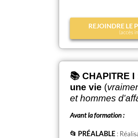
REJOINDRE LE
(accès 
📚 CHAPITRE I
une vie
(
vraime
et hommes d'affa
Avant la formation :
📂 PRÉALABLE
: Réali