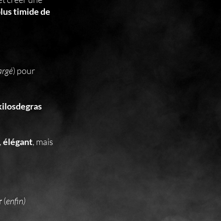
 plus timide de
argé
) pour
ilosdegras
,
élégant
, mais
r
(
enfin)