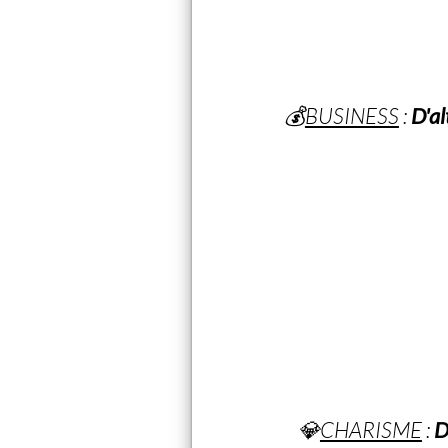
💰
BUSINESS
:
D'a
💎
CHARISME
:
D