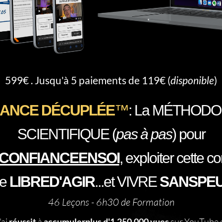
599€ . Jusqu'à 5 paiements de 119€ (
disponible
)
SANCE DÉCUPLÉE
™
: La MÉTHODO
SCIENTIFIQUE (
pas à pas
) pour
CONFIANCEENSOI
, exploiter cette c
re
LIBRED'AGIR
...et VIVRE
SANSPE
46 Leçons - 6h30 de Formation
'ai
réussit
à
accumulerplus d'1.250.000 vues
sur YouTube e