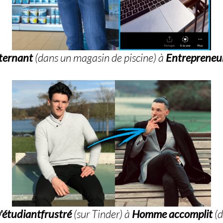
lternant
(dans un magasin de piscine) à
Entrepreneu
'étudiantfrustré
(sur Tinder) à
Homme accomplit
(