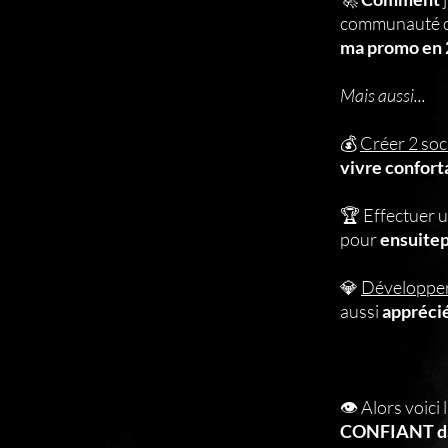
communauté 
ma promo en
Mais aussi...
💰
Créer 2 soc
vivre confor
🏆 Effectuer 
pour
ensuite
💎
Développe
aussi
appréci
👁 Alors voici 
CONFIANT dans