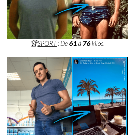
🏆
SPORT
: De
61
à
76
kilos.