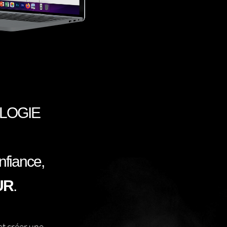
LOGIE
onfiance,
UR
.
t créer une