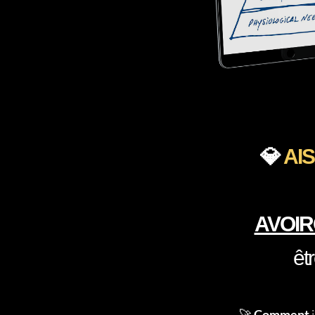
💎
AI
AVOIR
êt
🚀
Comment
j