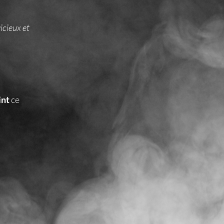
vicieux et
int
ce