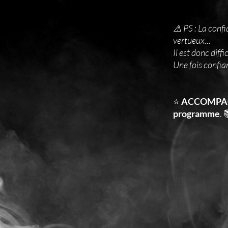
⚠️ PS : La confi
vertueux...
Il est donc diffi
Une fois confian
⭐️
ACCOMPA
programme
. 