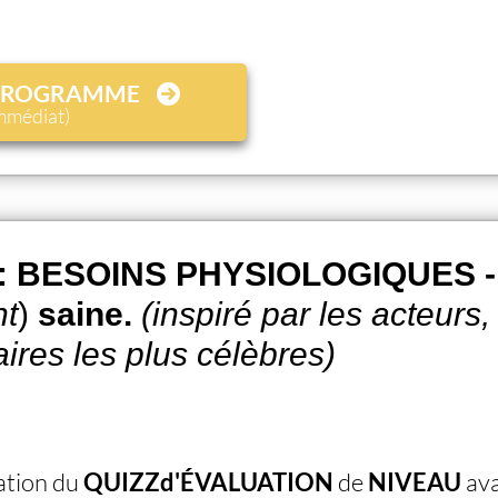
 PROGRAMME
immédiat)
 : BESOINS PHYSIOLOGIQUES - 
nt
)
saine.
(inspiré par les acteurs
ires les plus célèbres)
sation du
QUIZZd'ÉVALUATION
de
NIVEAU
ava