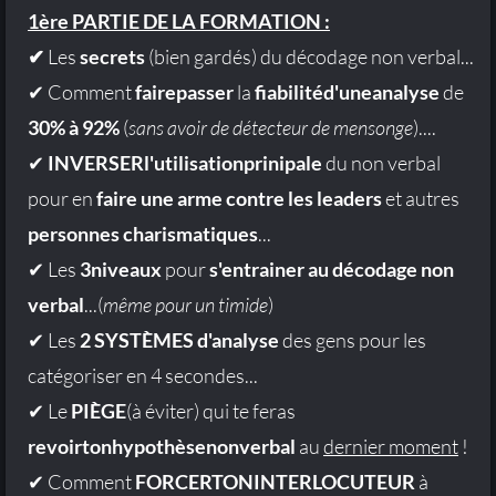
1ère PARTIE DE LA FORMATION :
✔
Les
secrets
(bien gardés) du décodage non verbal...
✔ Comment
fairepasser
la
fiabilitéd'uneanalyse
de
30% à 92%
(
sans avoir de détecteur de mensonge
)....
✔
INVERSERl'utilisationprinipale
du non verbal
pour en
faire une arme contre les leaders
et autres
personnes charismatiques
...
✔ Les
3niveaux
pour
s'entrainer au décodage non
verbal
...(
même pour un timide
)
✔ Les
2 SYSTÈMES d'analyse
des gens pour les
catégoriser en 4 secondes...
✔ Le
PIÈGE
(à éviter) qui te feras
revoirtonhypothèsenonverbal
au
dernier moment
!
✔ Comment
FORCERTONINTERLOCUTEUR
à