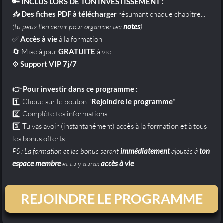
🔑 INCLUS LORS DE TON INVESTISSEMENT :
📥
Des fiches PDF à télécharger
résumant chaque chapitre...
(tu peux t'en servir pour organiser tes
notes
)
✅
Accès à vie
à la formation
🔄 Mise à jour
GRATUITE
à vie
⚙️
Support VIP 7j/7
👉 Pour investir dans ce programme :
1️⃣ Clique sur le bouton "
Rejoindre le programme
".
2️⃣ Complète tes informations.
3️⃣ Tu vas avoir (instantanément) accès à la formation et à tous
les bonus offerts.
PS : La formation et les bonus seront
immédiatement
ajoutés à
ton
espace membre
et tu y auras
accès à vie
.
REJOINDRE LE PROGRAMME