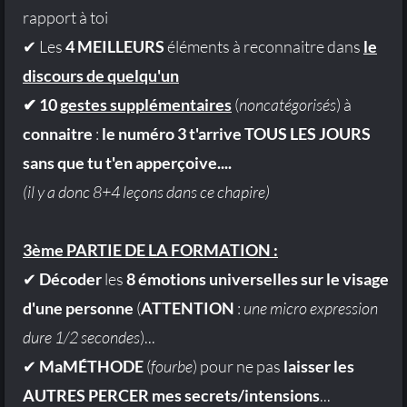
rapport à toi
✔ Les
4 MEILLEURS
éléments à reconnaitre dans
le
discours de quelqu'un
✔ 10
gestes supplémentaires
(
noncatégorisés
) à
connaitre
:
le numéro 3 t'arrive TOUS LES JOURS
sans que tu t'en apperçoive....
(il y a donc 8+4 leçons dans ce chapire)
3ème PARTIE DE LA FORMATION :
✔
Décoder
les
8 émotions universelles sur le visage
d'une personne
(
ATTENTION
:
une micro expression
dure 1/2 secondes
)...
✔
MaMÉTHODE
(
fourbe
) pour ne pas
laisser les
AUTRES PERCER mes secrets/intensions
...