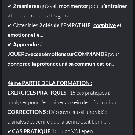
✔
2 manières
qu'avait
mon mentor
pour
s'entrainer
à lire les émotions des gens...
✔ Obtenir les
2 clés de l'EMPATHIE
:
cognitive
et
émotionnelle
...
✔
Apprendre
à
JOUERavecsesémotionssurCOMMANDE
pour
donnerde la profondeur à sa communication
...
4ème PARTIE DE LA FORMATION :
EXERCICES PRATIQUES
: 15 cas pratiques à
analyser pour t'entrainer au sein de la formation...
CORRECTIONS
: Découvre aussi une vidéo
d'analyse et vérifie que la tienne était bonne...
✔
CAS PRATIQUE 1 :
Hugo VS Lepen