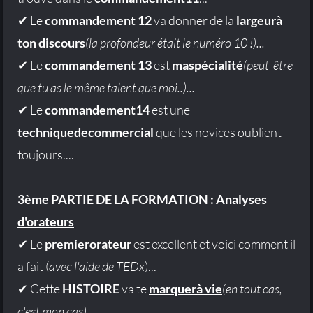
✔ Le
commandement 12
va donner de la
largeurà
ton discours
(la profondeur était le numéro 10 !)...
✔ Le
commandement 13
est
maspécialité
(peut-être
que tu as le même talent que moi..)...
✔ Le
commandement14
est une
techniquedecommercial
que les novices oublient
toujours....
3ème PARTIE DE LA FORMATION : Analyses
d'orateurs
✔ Le
premierorateur
est excellent et voici comment il
a fait (
avec l'aide de TEDx
)...
✔ Cette
HISTOIRE
va te
marquerà vie
(en tout cas,
c'est mon cas)...