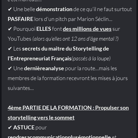
✔ Une belle
démonstration
de ce qu'il ne faut surtout
PASFAIRE
lors d'un pitch par Marion Séclin...
✔ Pourquoi
ELLES
font
des millions de vues
sur
YouTubes
(alors qu'elles ont 12 ans d'âge mental ?)
✔ Les
secrets du maitre du Storytelling de
l'Entrepreneuriat Français
(passés à la loupe)
✔ Une
dernièreanalyse
pour la route...mais les
membres de la formation recevront les mises à jours
suivantes...
4ème PARTIE DE LA FORMATION : Propulser son
storytelling vers le sommet
✔
ASTUCE
pour
rendresacommunicationplusémotionnelle
et