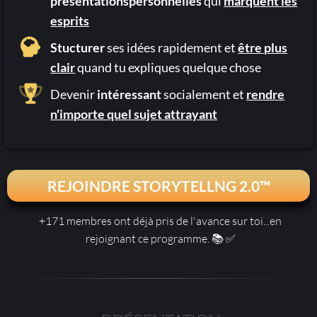
présentationspersonnelles
qui
marquent les
esprits
Stucturer
ses idées rapidement et
être plus
clair
quand tu expliques quelque chose
Devenir
intéressant
socialement et
rendre
n'importe quel sujet attrayant
REJOINDRE STORYTELLNG 2.0™
+171 membres ont déjà pris de l'avance sur toi...en
rejoignant ce programme. 📚 ✅