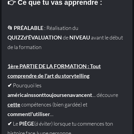
👉 Ce que tu vas apprendre :
📂 PRÉALABLE
: Réalisation du
QUIZZd'ÉVALUATION
de
NIVEAU
avant le début
de la formation
1ère PARTIE DE LA FORMATION : Tout
comprendre de l'art du storytelling
✔
Pourquoi les
américainssonttoujoursenavancent
... découvre
cette
compétences (bien gardée) et
commentl'utiliser
...
✔
Le
PIÈGE
(
à éviter
) lorsque tu commences ton
histoire face à une personne...