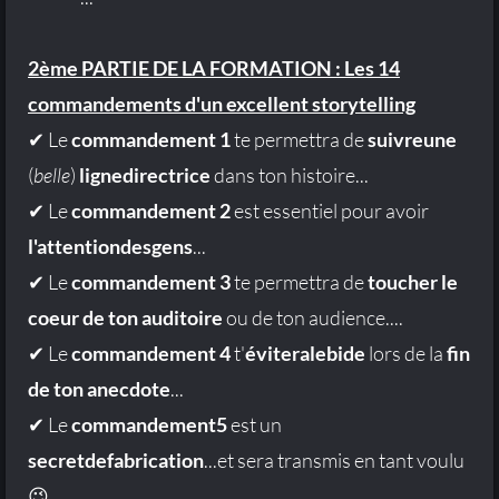
2ème PARTIE DE LA FORMATION : Les 14
commandements d'un excellent storytelling
✔ Le
commandement 1
te permettra de
suivreune
(
belle
)
lignedirectrice
dans ton histoire...
✔ Le
commandement 2
est essentiel pour avoir
l'attentiondesgens
...
✔ Le
commandement 3
te permettra de
toucher le
coeur de ton auditoire
ou de ton audience....
✔ Le
commandement 4
t'
éviteralebide
lors de la
fin
de ton anecdote
...
✔ Le
commandement5
est un
secretdefabrication
...et sera transmis en tant voulu
😉...