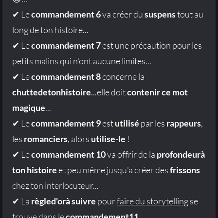
✔ Le
commandement 6
va créer du
suspens
tout au
long de ton histoire...
✔ Le
commandement 7
est une précaution pour les
petits malins qui n'ont aucune limites...
✔ Le
commandement 8
concerne la
chuttedetonhistoire
...elle doit
contenir ce mot
magique
...
✔ Le
commandement 9
est
utilisé
par les
rappeurs
,
les
romanciers
, alors
utilise-le
!
✔ Le
commandement 10
va offrir de la
profondeurà
ton histoire
et peu même jusqu'a créer des
frissons
chez ton interlocuteur...
✔ La
règled'orà suivre
pour
faire du storytelling
se
trouve dans le
commandement11
...