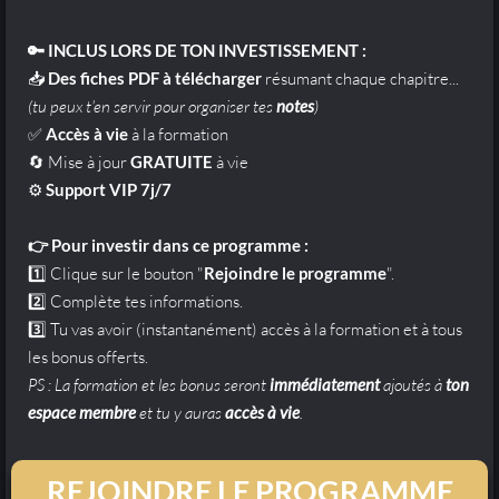
🔑 INCLUS LORS DE TON INVESTISSEMENT :
📥
Des fiches PDF à télécharger
résumant chaque chapitre...
(tu peux t'en servir pour organiser tes
notes
)
✅
Accès à vie
à la formation
🔄 Mise à jour
GRATUITE
à vie
⚙️
Support VIP 7j/7
👉 Pour investir dans ce programme :
1️⃣ Clique sur le bouton "
Rejoindre le programme
".
2️⃣ Complète tes informations.
3️⃣ Tu vas avoir (instantanément) accès à la formation et à tous
les bonus offerts.
PS : La formation et les bonus seront
immédiatement
ajoutés à
ton
espace membre
et tu y auras
accès à vie
.
REJOINDRE LE PROGRAMME