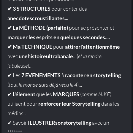
✔ 3 STRUCTURES
pour conter des
anecdotescroustillantes...
✔ La MÉTHODE (parfaite)
pour se présenter et
marquer les esprits en quelques secondes....
✔ Ma TECHNIQUE
pour
attirerl'attentionmême
avec
unehistoireultrabanale
...(
et la rendre
fabuleuse
)...
✔
Les
7 ÉVÈNEMENTS
à
raconter en storytelling
(
tout le monde aura déjà vécu le 4
)...
✔
L'élement
que les
MARQUES
(
comme NIKE
)
utilisent pour
renforcer leur Storytelling
dans les
médias..
✔ Savoir
ILLUSTRERsonstorytelling
avec un
*******...