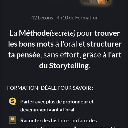
42 Leçons - 4h10 de Formation
La
Méthode
(secrète)
pour
trouver
les bons mots
à l'oral et
structurer
ta pensée
, sans effort, grâce à
l'art
du Storytelling
.
FORMATION IDÉALE POUR SAVOIR :
Parler
avec plus de
profondeur
et
devenir
captivant à l'oral
Raconter
des histoires ou faire des