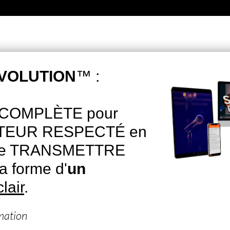
EVOLUTION
™ :
 COMPLÈTE pour
ATEUR RESPECTÉ en
 de TRANSMETTRE
a forme d'
un
clair
.
mation