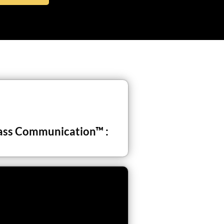
ass Communication
™ :