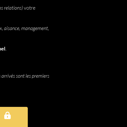
s relations)
votre
oix, aisance, management,
nel
.
 arrivés sont les premiers