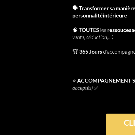
🗣
Transformer sa manière
personnalitéintérieure
!
🧠
TOUTES
les
ressoucesa
vente, séduction,...)
🏆
365 Jours
d'accompagnem
⭐️
ACCOMPAGNEMENT S
acceptés)
✅
CL