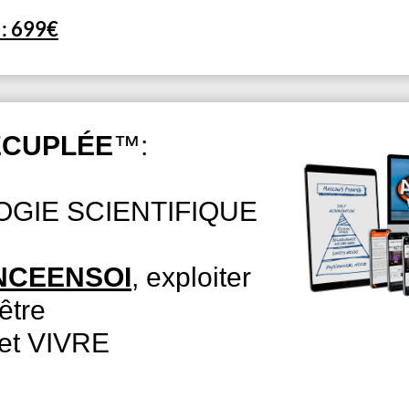
 : 699€
ÉCUPLÉE
™:
GIE SCIENTIFIQUE
NCEENSOI
, exploiter
être
.et VIVRE