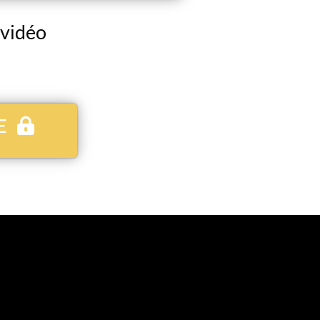
 vidéo
E