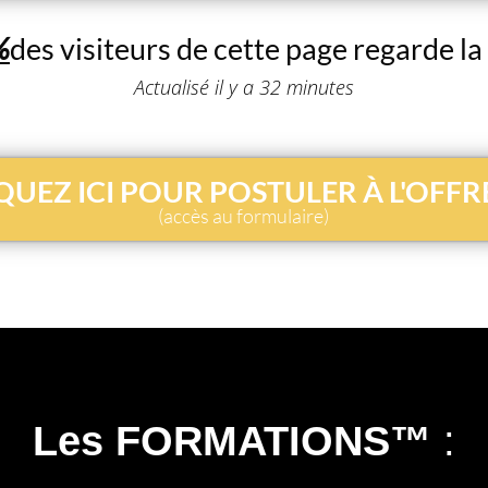
%
des visiteurs de cette page regarde la
Actualisé il y a 32 minutes
QUEZ ICI POUR POSTULER À L'OFFR
(accès au formulaire)
Les FORMATIONS™
: