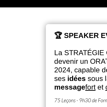
🏆 SPEAKER 
La STRATÉGIE
devenir un OR
2024, capable
ses
idées
sous l
message
fort
et
75 Leçons - 9h30 de For