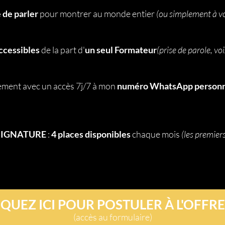
 de parler
pour montrer au monde entier
(ou simplement à vo
ccessibles
de la part d'
un seul Formateur
(prise de parole, v
ent avec un accès 7j/7 à mon
numéro WhatsApp person
IGNATURE
:
4 places disponibles
chaque mois
(les premiers
IQUEZ ICI POUR POSTULER À L'OFFRE
(accès au formulaire)