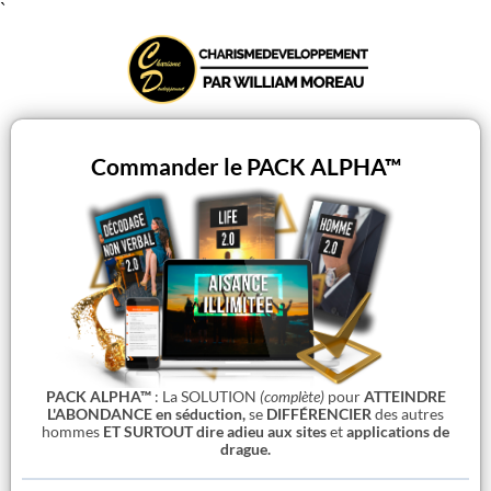
`
Commander le PACK ALPHA™
PACK ALPHA™
: La SOLUTION
(complète)
pour
ATTEINDRE
L'ABONDANCE en séduction,
se
DIFFÉRENCIER
des autres
hommes
ET SURTOUT dire adieu aux sites
et
applications de
drague.