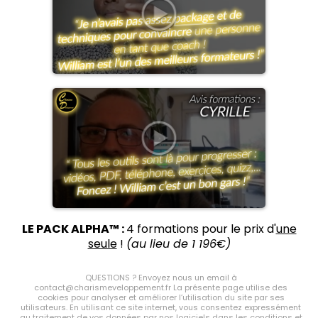
LE PACK ALPHA™ :
4 formations pour le prix d'
une
seule
!
(au lieu de 1 196€)
QUESTIONS ? Envoyez nous un email à
contact@charismeveloppement.fr La présente page utilise des
cookies pour analyser et améliorer l’utilisation du site par ses
utilisateurs. En utilisant ce site internet, vous consentez expressément
au traitement de vos données par nos logiciels dans les conditions et